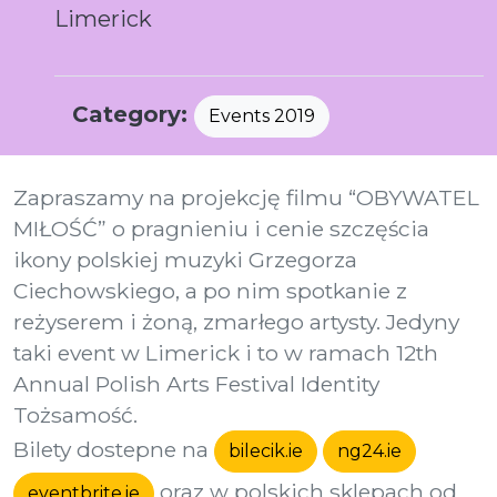
Limerick
Category:
Events 2019
Zapraszamy na projekcję filmu “OBYWATEL
MIŁOŚĆ” o pragnieniu i cenie szczęścia
ikony polskiej muzyki Grzegorza
Ciechowskiego, a po nim spotkanie z
reżyserem i żoną, zmarłego artysty. Jedyny
taki event w Limerick i to w ramach 12th
Annual Polish Arts Festival Identity
Tożsamość.
Bilety dostepne na
bilecik.ie
ng24.ie
oraz w polskich sklepach od
eventbrite.ie