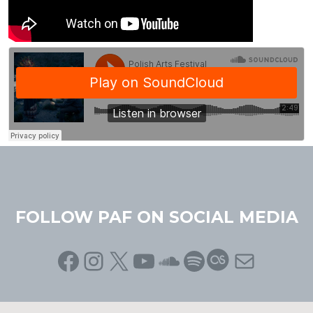
FOLLOW PAF ON SOCIAL MEDIA
Facebook
Instagram
X
YouTube
SoundCloud
Spotify
Last.fm
Mail