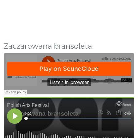
Zaczarowana bransoleta