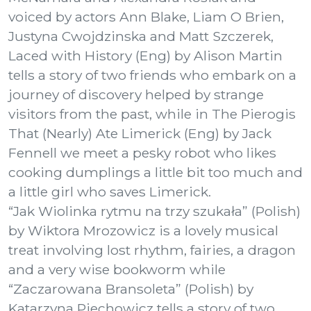
voiced by actors Ann Blake, Liam O Brien,
Justyna Cwojdzinska and Matt Szczerek,
Laced with History (Eng) by Alison Martin
tells a story of two friends who embark on a
journey of discovery helped by strange
visitors from the past, while in The Pierogis
That (Nearly) Ate Limerick (Eng) by Jack
Fennell we meet a pesky robot who likes
cooking dumplings a little bit too much and
a little girl who saves Limerick.
“Jak Wiolinka rytmu na trzy szukała” (Polish)
by Wiktora Mrozowicz is a lovely musical
treat involving lost rhythm, fairies, a dragon
and a very wise bookworm while
“Zaczarowana Bransoleta” (Polish) by
Katarzyna Piechowicz tells a story of two