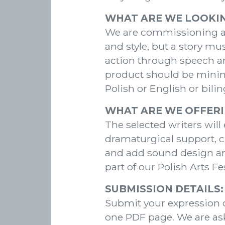
WHAT ARE WE LOOKI
We are commissioning au
and style, but a story m
action through speech and
product should be mini
Polish or English or bili
WHAT ARE WE OFFER
The selected writers will
dramaturgical support, cr
and add sound design and
part of our Polish Arts Fes
SUBMISSION DETAILS:
Submit your expression o
one PDF page. We are ask