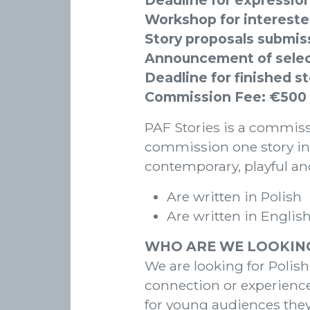
Deadline for expression
Workshop for intereste
Story proposals submis
Announcement of selec
Deadline for finished s
Commission Fee: €500
PAF Stories is a commissi
commission one story in 
contemporary, playful and
Are written in Polish
Are written in Englis
WHO ARE WE LOOKIN
We are looking for Polis
connection or experience 
for young audiences they 