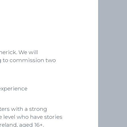
merick. We will
ng to commission two
 experience
ters with a strong
e level who have stories
reland, aged 16+.