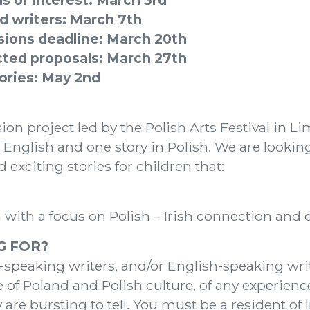
s of interest: March 3rd
d writers: March 7th
sions deadline: March 20th
ted proposals: March 27th
tories: May 2nd
on project led by the Polish Arts Festival in Li
English and one story in Polish. We are looki
 exciting stories for children that:
h with a focus on Polish – Irish connection and
G FOR?
h-speaking writers, and/or English-speaking wri
of Poland and Polish culture, of any experienc
are bursting to tell. You must be a resident of I