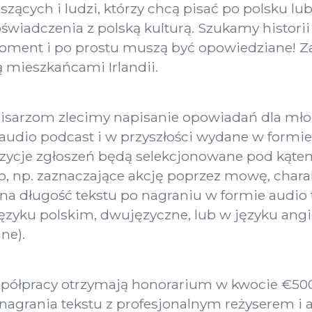
szących i ludzi, którzy chcą pisać po polsku lu
świadczenia z polską kulturą. Szukamy historii 
moment i po prostu muszą być opowiedziane! Z
są mieszkańcami Irlandii.
arzom zlecimy napisanie opowiadań dla młodyc
audio podcast i w przyszłości wydane w formie 
zycje zgłoszeń będą selekcjonowane pod kąte
 np. zaznaczające akcję poprzez mowę, charakt
a długość tekstu po nagraniu w formie audio t
zyku polskim, dwujęzyczne, lub w języku angi
ne).
spółpracy otrzymają honorarium w kwocie €500
nagrania tekstu z profesjonalnym reżyserem i a