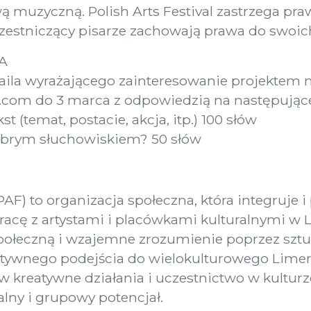
 muzyczną. Polish Arts Festival zastrzega pra
estniczący pisarze zachowają prawa do swoich 
A
aila wyrażającego zainteresowanie projektem 
l.com do 3 marca z odpowiedzią na następujące
t (temat, postacie, akcja, itp.) 100 słów
dobrym słuchowiskiem? 50 słów
(PAF) to organizacja społeczna, która integruje 
racę z artystami i placówkami kulturalnymi w 
połeczną i wzajemne zrozumienie poprzez szt
atywnego podejścia do wielokulturowego Limeri
kreatywne działania i uczestnictwo w kulturze
lny i grupowy potencjał.