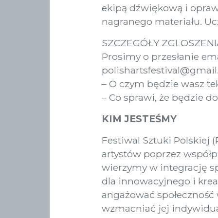
ekipą dźwiękową i oprawą
nagranego materiału. Ucz
SZCZEGÓŁY ZGLOSZENI
Prosimy o przesłanie em
polishartsfestival@gmai
– O czym będzie wasz teks
– Co sprawi, że będzie 
KIM JESTEŚMY
Festiwal Sztuki Polskiej 
artystów poprzez współp
wierzymy w integrację s
dla innowacyjnego i kre
angażować społeczność w 
wzmacniać jej indywidua