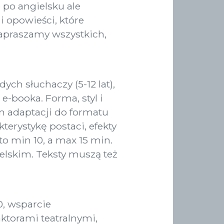
b po angielsku ale
i opowieści, które
apraszamy wszystkich,
h słuchaczy (5-12 lat),
e-booka. Forma, styl i
m adaptacji do formatu
erystykę postaci, efekty
o min 10, a max 15 min.
elskim. Teksty muszą też
, wsparcie
ktorami teatralnymi,