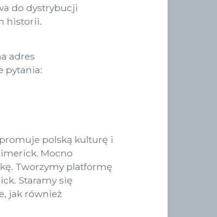
wa do dystrybucji
historii.
na adres
 pytania:
i promuje polską kulturę i
Limerick. Mocno
ukę. Tworzymy platformę
ck. Staramy się
, jak również