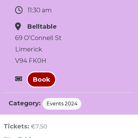
11:30 am
Belltable
69 O'Connell St
Limerick
V94 FK0H
Book
Category:
Events 2024
Tickets:
€7.50