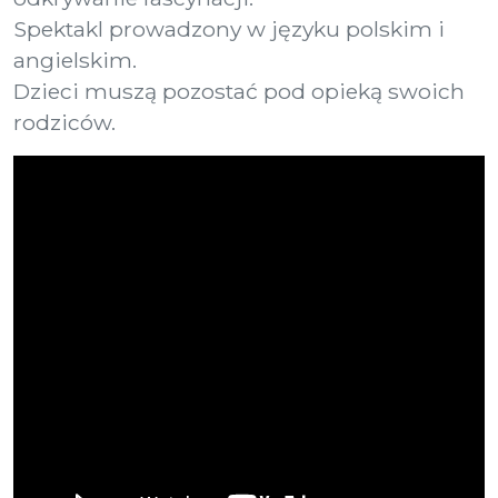
Spektakl prowadzony w języku polskim i
angielskim.
Dzieci muszą pozostać pod opieką swoich
rodziców.