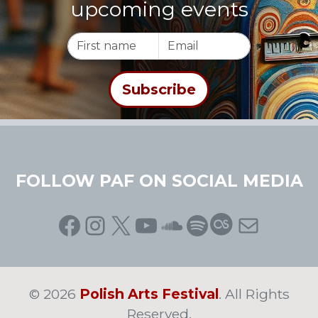
upcoming events
FOLLOW PAF ON SOCIAL MEDIA
Facebook
Instagram
X
YouTube
SoundCloud
Spotify
Last.fm
Mail
© 2026
Polish Arts Festival
. All Rights
Reserved.