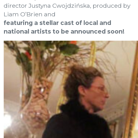
director Justyna Cwojdzińska, produced by
Liam O’Brien and
featuring a stellar cast of local and
national artists to be announced soon!