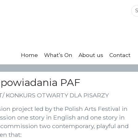
Home
What’s On
About us
Contact
 Opowiadania PAF
T/ KONKURS OTWARTY DLA PISARZY
on project led by the Polish Arts Festival in
sion one story in English and one story in
o commission two contemporary, playful and
en that: