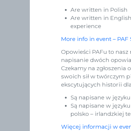
Are written in Polish
Are written in Englis
experience
More info in event – PAF
Opowieści PAFu to nasz n
napisanie dwóch opowiad
Czekamy na zgłoszenia o
swoich sił w twórczym p
ekscytujących historii dla
Są napisane w języku
Są napisane w języku 
polsko – irlandzkiej 
Więcej informacji w eve